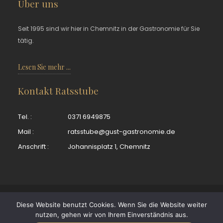
Über uns
Seit 1995 sind wir hier in Chemnitz in der Gastronomie für Sie
tätig.
Lesen Sie mehr ...
Kontakt Ratsstube
Tel. :
0371 6949875
Mail :
ratsstube@gust-gastronomie.de
Anschrift :
Johannisplatz 1, Chemnitz
© Dirk Gust Gastronomie GmbH. Bitte besuchen Sie auch
Diese Website benutzt Cookies. Wenn Sie die Website weiter
unser Partnerrestaurant
KELLERHAUS
. Tipp:
Buchen Sie Ihre
nutzen, gehen wir von Ihrem Einverständnis aus.